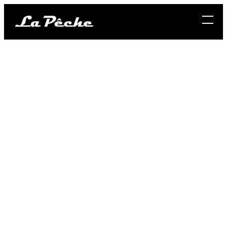
メ
イ
ン
コ
ン
テ
ン
ツ
へ
移
動